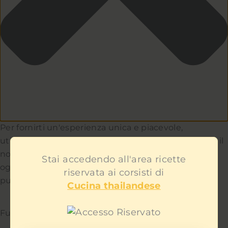
Per fornirti un'esperienza unica e piacevole,
utilizziamo i cookie per capire e aiutarci a migliorare il
nostro sito e servizio. Teniamo a cuore la privacy di
Stai accedendo all'area ricette
ogni utente e non ti mostreremo contenuti
riservata ai corsisti di
pubblicitari fastidiosi.
Cucina thailandese
Funzionale
Sempre attivo