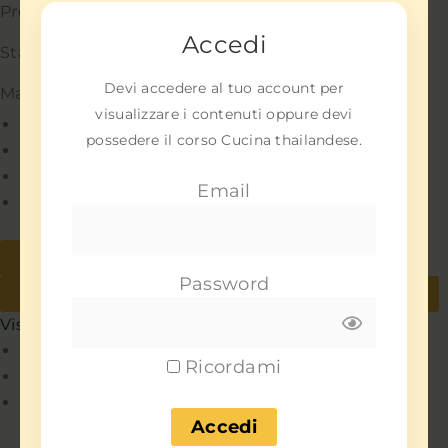
Preferenze
Accedi
Statistiche
Devi accedere al tuo account per
Marketing
visualizzare i contenuti oppure devi
Gestisci opzioni
possedere il corso Cucina thailandese.
Gestisci servizi
Gestisci {vendor_count} fornitori
Email
Per saperne di più su questi scopi
Accetta
Nega
Password
Visualizza le preferenze
Salva preferenze
Visualizza le preferenze
Policy
Ricordami
Policy