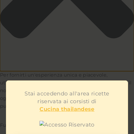
Per fornirti un'esperienza unica e piacevole,
utilizziamo i cookie per capire e aiutarci a migliorare il
nostro sito e servizio. Teniamo a cuore la privacy di
Stai accedendo all'area ricette
ogni utente e non ti mostreremo contenuti
riservata ai corsisti di
pubblicitari fastidiosi.
Cucina thailandese
Funzionale
Sempre attivo