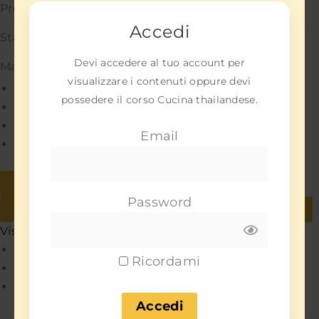
Preferenze
Accedi
Statistiche
Devi accedere al tuo account per
Marketing
visualizzare i contenuti oppure devi
Gestisci opzioni
possedere il corso Cucina thailandese.
Gestisci servizi
Gestisci {vendor_count} fornitori
Email
Per saperne di più su questi scopi
Accetta
Nega
Password
Visualizza le preferenze
Salva preferenze
Visualizza le preferenze
Policy
Ricordami
Policy