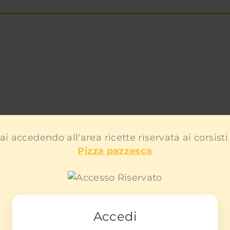
ai accedendo all'area ricette riservata ai corsisti
Pizza pazzesca
Accedi