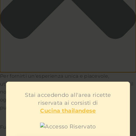
Per fornirti un'esperienza unica e piacevole,
utilizziamo i cookie per capire e aiutarci a migliorare il
nostro sito e servizio. Teniamo a cuore la privacy di
Stai accedendo all'area ricette
ogni utente e non ti mostreremo contenuti
riservata ai corsisti di
pubblicitari fastidiosi.
Cucina thailandese
Funzionale
Sempre attivo