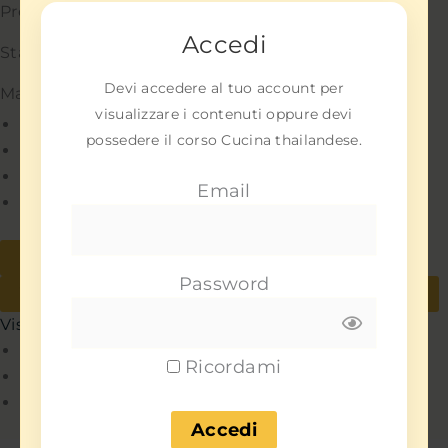
Preferenze
Accedi
Statistiche
Devi accedere al tuo account per
Marketing
visualizzare i contenuti oppure devi
Gestisci opzioni
possedere il corso Cucina thailandese.
Gestisci servizi
Gestisci {vendor_count} fornitori
Email
Per saperne di più su questi scopi
Accetta
Nega
Password
Visualizza le preferenze
Salva preferenze
Visualizza le preferenze
Policy
Ricordami
Policy