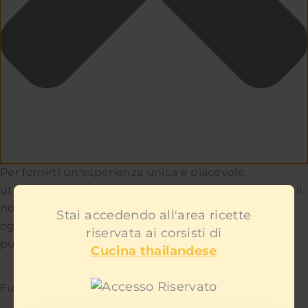
Per fornirti un'esperienza unica e piacevole,
utilizziamo i cookie per capire e aiutarci a migliorare il
nostro sito e servizio. Teniamo a cuore la privacy di
Stai accedendo all'area ricette
ogni utente e non ti mostreremo contenuti
riservata ai corsisti di
pubblicitari fastidiosi.
Cucina thailandese
Funzionale
Sempre attivo