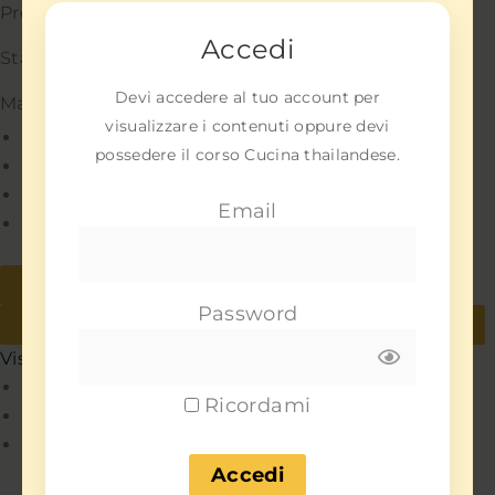
Preferenze
Accedi
Statistiche
Devi accedere al tuo account per
Marketing
visualizzare i contenuti oppure devi
Gestisci opzioni
possedere il corso Cucina thailandese.
Gestisci servizi
Gestisci {vendor_count} fornitori
Email
Per saperne di più su questi scopi
Accetta
Nega
Password
Visualizza le preferenze
Salva preferenze
Visualizza le preferenze
Policy
Ricordami
Policy