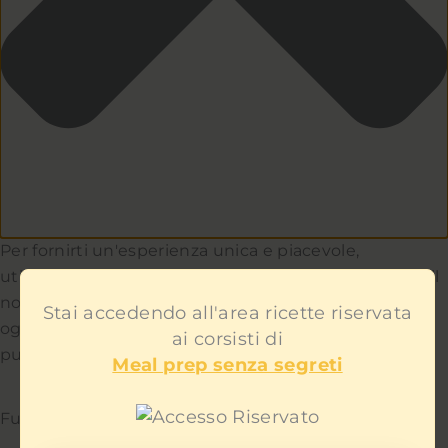
Per fornirti un'esperienza unica e piacevole,
utilizziamo i cookie per capire e aiutarci a migliorare il
nostro sito e servizio. Teniamo a cuore la privacy di
Stai accedendo all'area ricette riservata
ogni utente e non ti mostreremo contenuti
ai corsisti di
pubblicitari fastidiosi.
Meal prep senza segreti
Funzionale
Sempre attivo