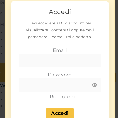
Preferenze
Accedi
Statistiche
Devi accedere al tuo account per
Marketing
visualizzare i contenuti oppure devi
Gestisci opzioni
possedere il corso Frolla perfetta.
Gestisci servizi
Gestisci {vendor_count} fornitori
Email
Per saperne di più su questi scopi
Accetta
Nega
Password
Visualizza le preferenze
Salva preferenze
Visualizza le preferenze
Policy
Ricordami
Policy