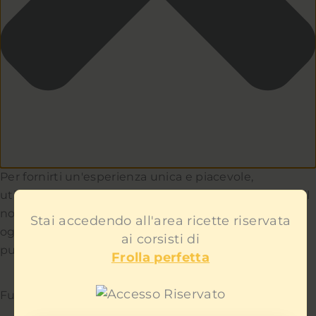
Per fornirti un'esperienza unica e piacevole,
utilizziamo i cookie per capire e aiutarci a migliorare il
nostro sito e servizio. Teniamo a cuore la privacy di
Stai accedendo all'area ricette riservata
ogni utente e non ti mostreremo contenuti
ai corsisti di
pubblicitari fastidiosi.
Frolla perfetta
Funzionale
Sempre attivo