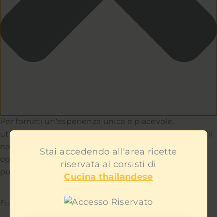
Per fornirti un'esperienza unica e piacevole,
utilizziamo i cookie per capire e aiutarci a migliorare il
nostro sito e servizio. Teniamo a cuore la privacy di
Stai accedendo all'area ricette
ogni utente e non ti mostreremo contenuti
riservata ai corsisti di
pubblicitari fastidiosi.
Cucina thailandese
Funzionale
Sempre attivo