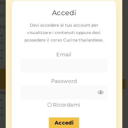
Preferenze
Accedi
Statistiche
Devi accedere al tuo account per
Marketing
visualizzare i contenuti oppure devi
Gestisci opzioni
possedere il corso Cucina thailandese.
Gestisci servizi
Gestisci {vendor_count} fornitori
Email
Per saperne di più su questi scopi
Accetta
Nega
Password
Visualizza le preferenze
Salva preferenze
Visualizza le preferenze
Policy
Ricordami
Policy