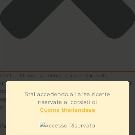
Per fornirti un'esperienza unica e piacevole,
utilizziamo i cookie per capire e aiutarci a migliorare il
nostro sito e servizio. Teniamo a cuore la privacy di
Stai accedendo all'area ricette
ogni utente e non ti mostreremo contenuti
riservata ai corsisti di
pubblicitari fastidiosi.
Cucina thailandese
Funzionale
Sempre attivo