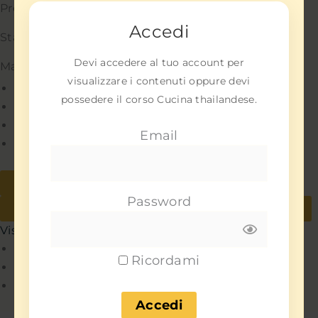
Preferenze
Accedi
Statistiche
Devi accedere al tuo account per
Marketing
visualizzare i contenuti oppure devi
Gestisci opzioni
possedere il corso Cucina thailandese.
Gestisci servizi
Gestisci {vendor_count} fornitori
Email
Per saperne di più su questi scopi
Accetta
Nega
Password
Visualizza le preferenze
Salva preferenze
Visualizza le preferenze
Policy
Ricordami
Policy