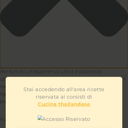
Per fornirti un'esperienza unica e piacevole,
utilizziamo i cookie per capire e aiutarci a migliorare il
nostro sito e servizio. Teniamo a cuore la privacy di
Stai accedendo all'area ricette
ogni utente e non ti mostreremo contenuti
riservata ai corsisti di
pubblicitari fastidiosi.
Cucina thailandese
Funzionale
Sempre attivo