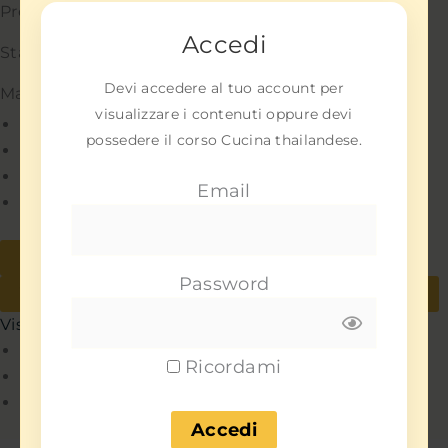
Preferenze
Accedi
Statistiche
Devi accedere al tuo account per
Marketing
visualizzare i contenuti oppure devi
Gestisci opzioni
possedere il corso Cucina thailandese.
Gestisci servizi
Gestisci {vendor_count} fornitori
Email
Per saperne di più su questi scopi
Accetta
Nega
Password
Visualizza le preferenze
Salva preferenze
Visualizza le preferenze
Policy
Ricordami
Policy