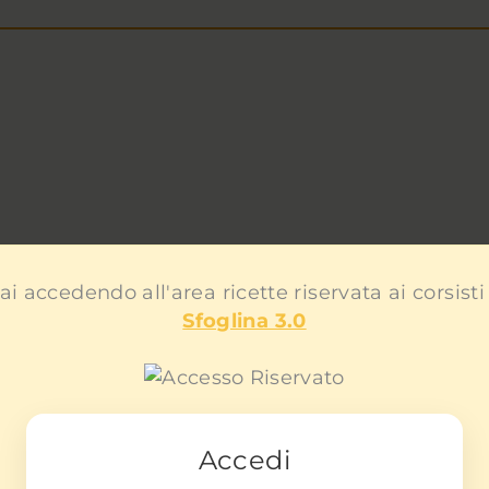
ai accedendo all'area ricette riservata ai corsisti
Sfoglina 3.0
Accedi