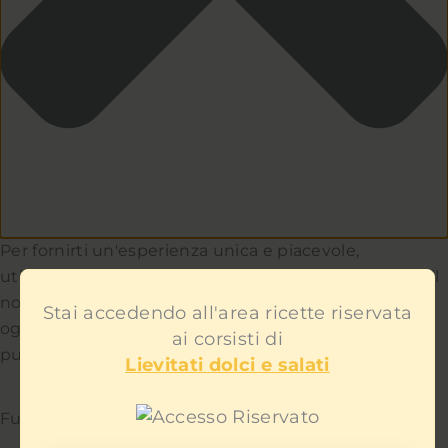
Per fornirti un'esperienza unica e piacevole,
utilizziamo i cookie per capire e aiutarci a migliorare il
nostro sito e servizio. Teniamo a cuore la privacy di
Stai accedendo all'area ricette riservata
ogni utente e non ti mostreremo contenuti
ai corsisti di
pubblicitari fastidiosi.
Lievitati dolci e salati
Funzionale
Sempre attivo