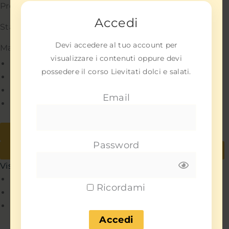
Preferenze
Accedi
Statistiche
Devi accedere al tuo account per
Marketing
visualizzare i contenuti oppure devi
Gestisci opzioni
possedere il corso Lievitati dolci e salati.
Gestisci servizi
Gestisci {vendor_count} fornitori
Email
Per saperne di più su questi scopi
Accetta
Nega
Password
Visualizza le preferenze
Salva preferenze
Visualizza le preferenze
Policy
Ricordami
Policy