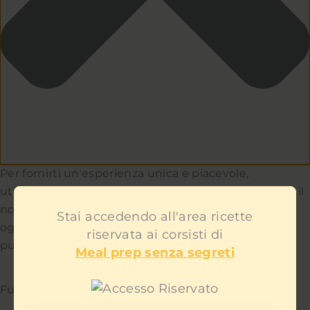
Per fornirti un'esperienza unica e piacevole,
utilizziamo i cookie per capire e aiutarci a migliorare il
nostro sito e servizio. Teniamo a cuore la privacy di
Stai accedendo all'area ricette
ogni utente e non ti mostreremo contenuti
riservata ai corsisti di
pubblicitari fastidiosi.
Meal prep senza segreti
Funzionale
Sempre attivo