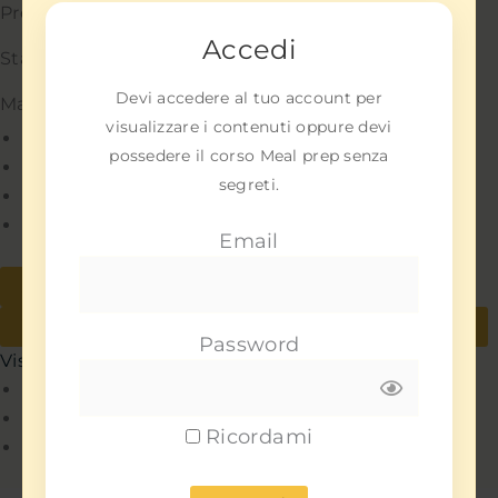
Preferenze
Accedi
Statistiche
Devi accedere al tuo account per
Marketing
visualizzare i contenuti oppure devi
Gestisci opzioni
possedere il corso Meal prep senza
Gestisci servizi
segreti.
Gestisci {vendor_count} fornitori
Per saperne di più su questi scopi
Email
Accetta
Nega
Visualizza le preferenze
Salva preferenze
Password
Visualizza le preferenze
Policy
Policy
Ricordami