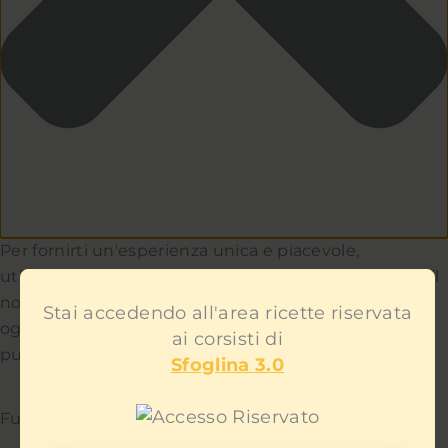
Per fornirti un'esperienza unica e piacevole,
utilizziamo i cookie per capire e aiutarci a migliorare il
nostro sito e servizio. Teniamo a cuore la privacy di
Stai accedendo all'area ricette riservata
ogni utente e non ti mostreremo contenuti
ai corsisti di
pubblicitari fastidiosi.
Sfoglina 3.0
Funzionale
Sempre attivo