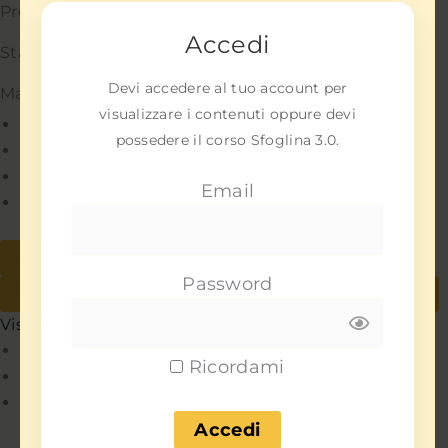
Preferenze
Accedi
Statistiche
Devi accedere al tuo account per
Marketing
visualizzare i contenuti oppure devi
Gestisci opzioni
possedere il corso Sfoglina 3.0.
Gestisci servizi
Gestisci {vendor_count} fornitori
Email
Per saperne di più su questi scopi
Accetta
Nega
Password
Visualizza le preferenze
Salva preferenze
Visualizza le preferenze
Policy
Ricordami
Policy