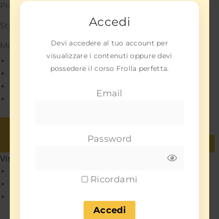
Preferenze
Accedi
Statistiche
Devi accedere al tuo account per
Marketing
visualizzare i contenuti oppure devi
Gestisci opzioni
possedere il corso Frolla perfetta.
Gestisci servizi
Gestisci {vendor_count} fornitori
Email
Per saperne di più su questi scopi
Accetta
Nega
Password
Visualizza le preferenze
Salva preferenze
Visualizza le preferenze
Policy
Ricordami
Policy