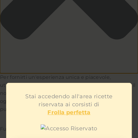
Per fornirti un'esperienza unica e piacevole,
utilizziamo i cookie per capire e aiutarci a migliorare il
nostro sito e servizio. Teniamo a cuore la privacy di
Stai accedendo all'area ricette
ogni utente e non ti mostreremo contenuti
riservata ai corsisti di
pubblicitari fastidiosi.
Frolla perfetta
Funzionale
Sempre attivo