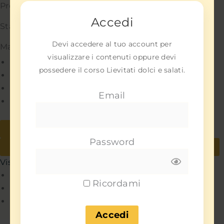
Preferenze
Accedi
Statistiche
Devi accedere al tuo account per
Marketing
visualizzare i contenuti oppure devi
Gestisci opzioni
possedere il corso Lievitati dolci e salati.
Gestisci servizi
Gestisci {vendor_count} fornitori
Email
Per saperne di più su questi scopi
Accetta
Nega
Password
Visualizza le preferenze
Salva preferenze
Visualizza le preferenze
Policy
Ricordami
Policy