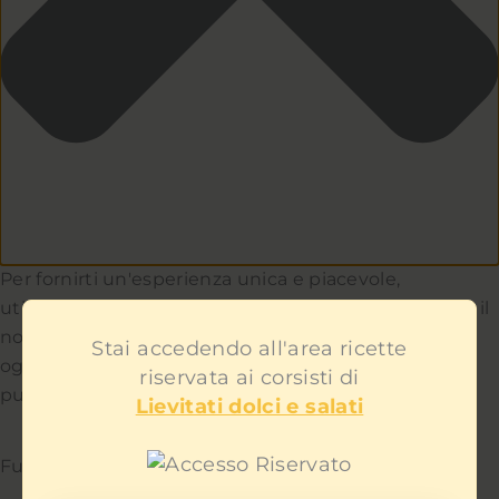
Per fornirti un'esperienza unica e piacevole,
utilizziamo i cookie per capire e aiutarci a migliorare il
nostro sito e servizio. Teniamo a cuore la privacy di
Stai accedendo all'area ricette
ogni utente e non ti mostreremo contenuti
riservata ai corsisti di
pubblicitari fastidiosi.
Lievitati dolci e salati
Funzionale
Sempre attivo