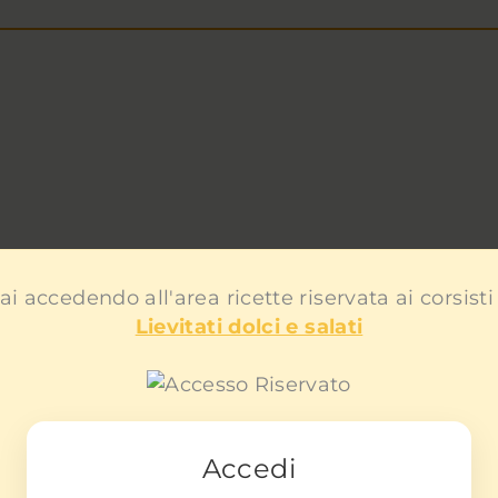
ai accedendo all'area ricette riservata ai corsisti
Lievitati dolci e salati
Accedi