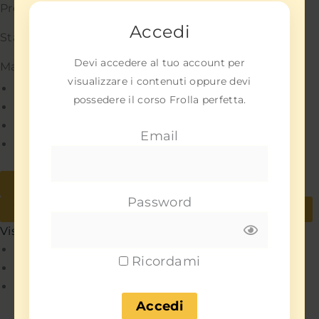
Preferenze
Accedi
Statistiche
Devi accedere al tuo account per
Marketing
visualizzare i contenuti oppure devi
Gestisci opzioni
possedere il corso Frolla perfetta.
Gestisci servizi
Gestisci {vendor_count} fornitori
Email
Per saperne di più su questi scopi
Accetta
Nega
Password
Visualizza le preferenze
Salva preferenze
Visualizza le preferenze
Policy
Ricordami
Policy