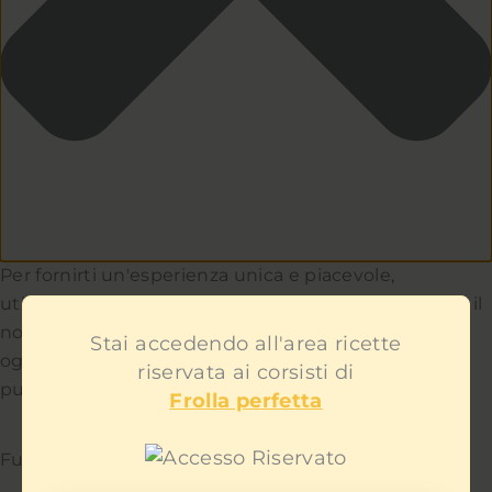
Per fornirti un'esperienza unica e piacevole,
utilizziamo i cookie per capire e aiutarci a migliorare il
nostro sito e servizio. Teniamo a cuore la privacy di
Stai accedendo all'area ricette
ogni utente e non ti mostreremo contenuti
riservata ai corsisti di
pubblicitari fastidiosi.
Frolla perfetta
Funzionale
Sempre attivo