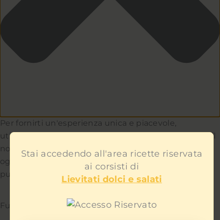
Per fornirti un'esperienza unica e piacevole,
utilizziamo i cookie per capire e aiutarci a migliorare il
nostro sito e servizio. Teniamo a cuore la privacy di
Stai accedendo all'area ricette riservata
ogni utente e non ti mostreremo contenuti
ai corsisti di
pubblicitari fastidiosi.
Lievitati dolci e salati
Funzionale
Sempre attivo