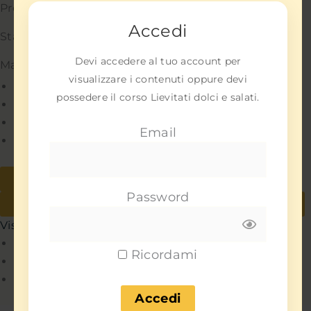
Preferenze
Accedi
Statistiche
Devi accedere al tuo account per
Marketing
visualizzare i contenuti oppure devi
Gestisci opzioni
possedere il corso Lievitati dolci e salati.
Gestisci servizi
Gestisci {vendor_count} fornitori
Email
Per saperne di più su questi scopi
Accetta
Nega
Password
Visualizza le preferenze
Salva preferenze
Visualizza le preferenze
Policy
Ricordami
Policy