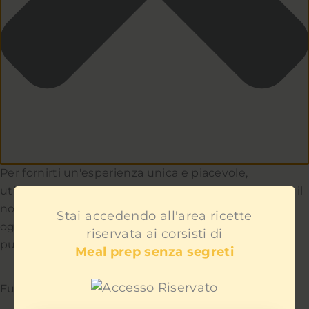
Per fornirti un'esperienza unica e piacevole,
utilizziamo i cookie per capire e aiutarci a migliorare il
nostro sito e servizio. Teniamo a cuore la privacy di
Stai accedendo all'area ricette
ogni utente e non ti mostreremo contenuti
riservata ai corsisti di
pubblicitari fastidiosi.
Meal prep senza segreti
Funzionale
Sempre attivo