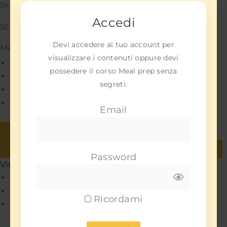
Preferenze
Accedi
Statistiche
Devi accedere al tuo account per
Marketing
visualizzare i contenuti oppure devi
Gestisci opzioni
possedere il corso Meal prep senza
Gestisci servizi
segreti.
Gestisci {vendor_count} fornitori
Per saperne di più su questi scopi
Email
Accetta
Nega
Visualizza le preferenze
Salva preferenze
Password
Visualizza le preferenze
Policy
Policy
Ricordami