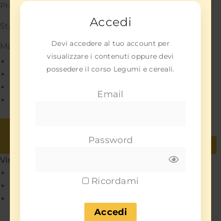
Preferenze
Accedi
Statistiche
Devi accedere al tuo account per
Marketing
visualizzare i contenuti oppure devi
Gestisci opzioni
possedere il corso Legumi e cereali.
Gestisci servizi
Gestisci {vendor_count} fornitori
Email
Per saperne di più su questi scopi
Accetta
Nega
Password
Visualizza le preferenze
Salva preferenze
Visualizza le preferenze
Policy
Ricordami
Policy