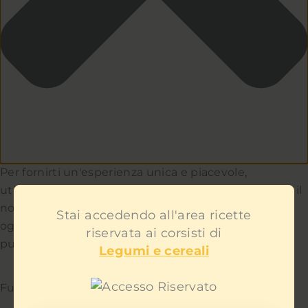
Per fornirti un'esperienza unica e piacevole,
utilizziamo i cookie per capire e aiutarci a migliorare il
nostro sito e servizio. Teniamo a cuore la privacy di
Stai accedendo all'area ricette
ogni utente e non ti mostreremo contenuti
riservata ai corsisti di
pubblicitari fastidiosi.
Legumi e cereali
Funzionale
Sempre attivo