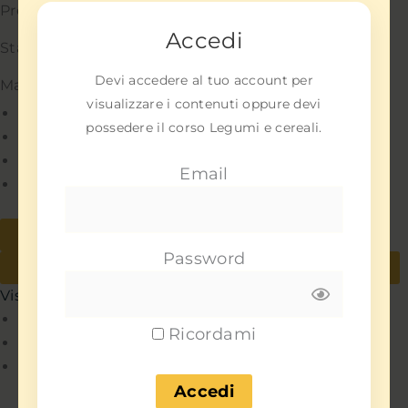
Preferenze
Accedi
Statistiche
Devi accedere al tuo account per
Marketing
visualizzare i contenuti oppure devi
Gestisci opzioni
possedere il corso Legumi e cereali.
Gestisci servizi
Gestisci {vendor_count} fornitori
Email
Per saperne di più su questi scopi
Accetta
Nega
Password
Visualizza le preferenze
Salva preferenze
Visualizza le preferenze
Policy
Ricordami
Policy