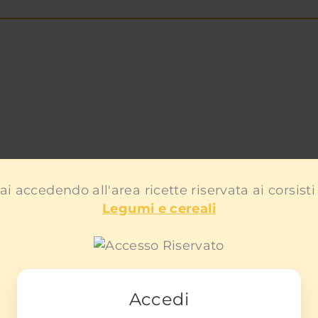
ai accedendo all'area ricette riservata ai corsisti
Legumi e cereali
Accedi