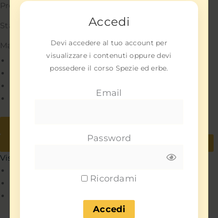
Preferenze
Accedi
Statistiche
Devi accedere al tuo account per
Marketing
visualizzare i contenuti oppure devi
Gestisci opzioni
possedere il corso Spezie ed erbe.
Gestisci servizi
Gestisci {vendor_count} fornitori
Email
Per saperne di più su questi scopi
Accetta
Nega
Password
Visualizza le preferenze
Salva preferenze
Visualizza le preferenze
Policy
Ricordami
Policy