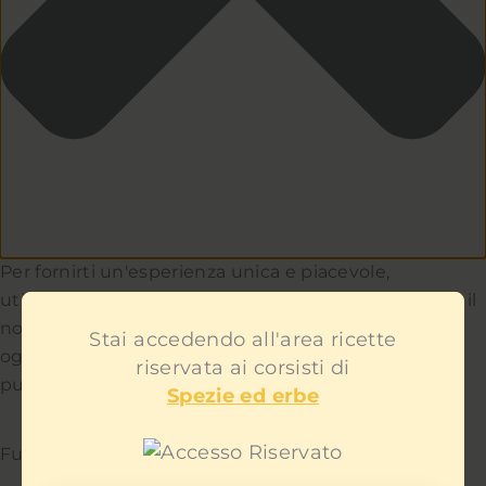
Per fornirti un'esperienza unica e piacevole,
utilizziamo i cookie per capire e aiutarci a migliorare il
nostro sito e servizio. Teniamo a cuore la privacy di
Stai accedendo all'area ricette
ogni utente e non ti mostreremo contenuti
riservata ai corsisti di
pubblicitari fastidiosi.
Spezie ed erbe
Funzionale
Sempre attivo