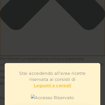
Per fornirti un'esperienza unica e piacevole,
utilizziamo i cookie per capire e aiutarci a migliorare il
nostro sito e servizio. Teniamo a cuore la privacy di
Stai accedendo all'area ricette
ogni utente e non ti mostreremo contenuti
riservata ai corsisti di
pubblicitari fastidiosi.
Legumi e cereali
Funzionale
Sempre attivo