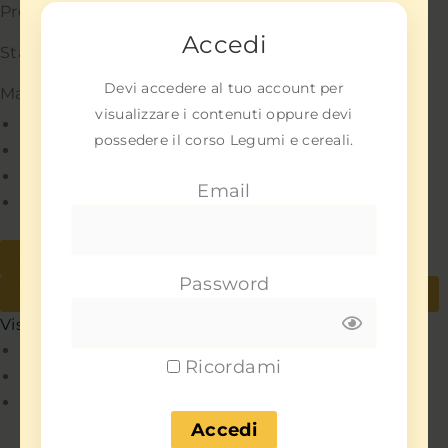
Preferenze
Accedi
Statistiche
Devi accedere al tuo account per
Marketing
visualizzare i contenuti oppure devi
Gestisci opzioni
possedere il corso Legumi e cereali.
Gestisci servizi
Gestisci {vendor_count} fornitori
Email
Per saperne di più su questi scopi
Accetta
Nega
Password
Visualizza le preferenze
Salva preferenze
Visualizza le preferenze
Policy
Ricordami
Policy